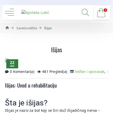
0
Savetovalište
Išijas
Išijas
22
сеп
0 Komentar(a)
481 Pregled(a)
Vežbe i oporavak
,
Le
Išijas: Uvod u rehabilitaciju
Šta je išijas?
Išijas je naziv za bol koji se širi duž išijadičnog nerva –