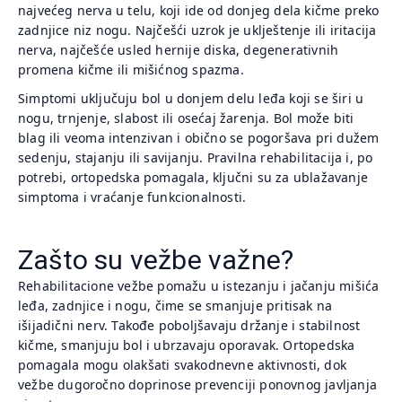
najvećeg nerva u telu, koji ide od donjeg dela kičme preko
zadnjice niz nogu. Najčešći uzrok je uklještenje ili iritacija
nerva, najčešće usled hernije diska, degenerativnih
promena kičme ili mišićnog spazma.
Simptomi uključuju bol u donjem delu leđa koji se širi u
nogu, trnjenje, slabost ili osećaj žarenja. Bol može biti
blag ili veoma intenzivan i obično se pogoršava pri dužem
sedenju, stajanju ili savijanju. Pravilna rehabilitacija i, po
potrebi, ortopedska pomagala, ključni su za ublažavanje
simptoma i vraćanje funkcionalnosti.
Zašto su vežbe važne?
Rehabilitacione vežbe pomažu u istezanju i jačanju mišića
leđa, zadnjice i nogu, čime se smanjuje pritisak na
išijadični nerv. Takođe poboljšavaju držanje i stabilnost
kičme, smanjuju bol i ubrzavaju oporavak. Ortopedska
pomagala mogu olakšati svakodnevne aktivnosti, dok
vežbe dugoročno doprinose prevenciji ponovnog javljanja