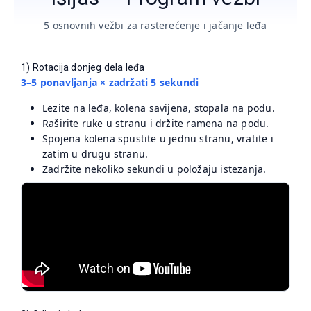
5 osnovnih vežbi za rasterećenje i jačanje leđa
1) Rotacija donjeg dela leđa
3–5 ponavljanja × zadržati 5 sekundi
Lezite na leđa, kolena savijena, stopala na podu.
Raširite ruke u stranu i držite ramena na podu.
Spojena kolena spustite u jednu stranu, vratite i
zatim u drugu stranu.
Zadržite nekoliko sekundi u položaju istezanja.