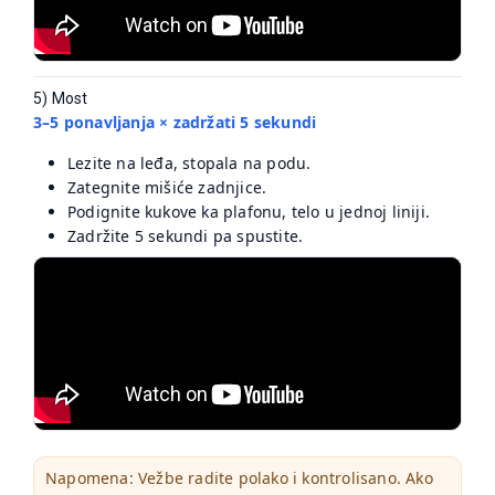
5) Most
3–5 ponavljanja × zadržati 5 sekundi
Lezite na leđa, stopala na podu.
Zategnite mišiće zadnjice.
Podignite kukove ka plafonu, telo u jednoj liniji.
Zadržite 5 sekundi pa spustite.
Napomena: Vežbe radite polako i kontrolisano. Ako