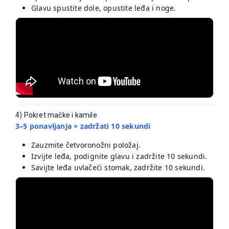
Glavu spustite dole, opustite leđa i noge.
4) Pokret mačke i kamile
3–5 ponavljanja × zadržati 10 sekundi
Zauzmite četvoronožni položaj.
Izvijte leđa, podignite glavu i zadržite 10 sekundi.
Savijte leđa uvlačeći stomak, zadržite 10 sekundi.