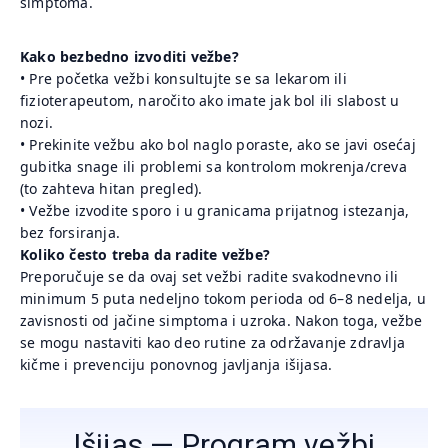
simptoma.
Kako bezbedno izvoditi vežbe?
• Pre početka vežbi konsultujte se sa lekarom ili
fizioterapeutom, naročito ako imate jak bol ili slabost u
nozi.
• Prekinite vežbu ako bol naglo poraste, ako se javi osećaj
gubitka snage ili problemi sa kontrolom mokrenja/creva
(to zahteva hitan pregled).
• Vežbe izvodite sporo i u granicama prijatnog istezanja,
bez forsiranja.
Koliko često treba da radite vežbe?
Preporučuje se da ovaj set vežbi radite svakodnevno ili
minimum 5 puta nedeljno tokom perioda od 6–8 nedelja, u
zavisnosti od jačine simptoma i uzroka. Nakon toga, vežbe
se mogu nastaviti kao deo rutine za održavanje zdravlja
kičme i prevenciju ponovnog javljanja išijasa.
Išijas — Program vežbi