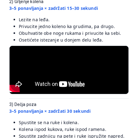
2) Grljenje kolena
3–5 ponavljanja × zadržati 15–30 sekundi
Lezite na leđa.
Privucite jedno koleno ka grudima, pa drugo.
Obuhvatite obe noge rukama i privucite ka sebi.
Osetićete istezanje u donjem delu leđa.
3) Dečja poza
3–5 ponavljanja × zadržati 30 sekundi
Spustite se na ruke i kolena.
Kolena ispod kukova, ruke ispod ramena.
Spustite zadnjicu na pete i ruke ispružite napred.