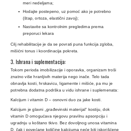
meri nedeljama;
Hodajte postepeno, uz pomoć ako je potrebno
(štap, ortoza, elastični zavoj);
Nastavite sa kontrolnim pregledima prema
preporuci lekara
Cilj rehabilitacije je da se povrati puna funkcija zgloba,
mišićni tonus i koordinacija pokreta.
3. Ishrana i suplementacija:
Tokom perioda imobilizacije i oporavka, organizam troši
znatno više hranljivih materija nego inače. Telo tada
obnavlja kosti, hrskavicu, ligamente i mišiće, pa mu je
potrebna dodatna podrška u vidu ishrane i suplemenata:
Kalcijum i vitamin D – osnovni duo za jake kosti.
Kalcijum je glavni „građevinski materijal“ kostiju, dok
vitamin D omogućava njegovu pravilnu apsorpciju i
ugradnju u koštano tkivo. Bez dovoljnog unosa vitamina
D, čak i povećane količine kalcijuma neće biti iskorišćene