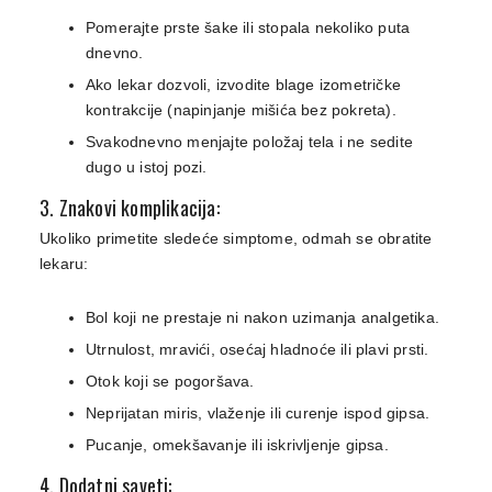
Pomerajte prste šake ili stopala nekoliko puta
dnevno.
Ako lekar dozvoli, izvodite blage izometričke
kontrakcije (napinjanje mišića bez pokreta).
Svakodnevno menjajte položaj tela i ne sedite
dugo u istoj pozi.
3. Znakovi komplikacija:
Ukoliko primetite sledeće simptome, odmah se obratite
lekaru:
Bol koji ne prestaje ni nakon uzimanja analgetika.
Utrnulost, mravići, osećaj hladnoće ili plavi prsti.
Otok koji se pogoršava.
Neprijatan miris, vlaženje ili curenje ispod gipsa.
Pucanje, omekšavanje ili iskrivljenje gipsa.
4. Dodatni saveti: