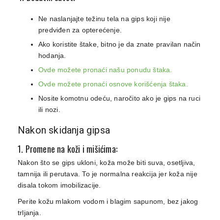
Ne naslanjajte težinu tela na gips koji nije
predviđen za opterećenje.
Ako koristite štake, bitno je da znate pravilan način
hodanja.
Ovde možete pronaći našu ponudu štaka.
Ovde možete pronaći osnove korišćenja štaka.
Nosite komotnu odeću, naročito ako je gips na ruci
ili nozi.
Nakon skidanja gipsa
1. Promene na koži i mišićima:
Nakon što se gips ukloni, koža može biti suva, osetljiva,
tamnija ili perutava. To je normalna reakcija jer koža nije
disala tokom imobilizacije.
Perite kožu mlakom vodom i blagim sapunom, bez jakog
trljanja.