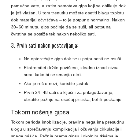
pamučne vate, a zatim namotava gips koji se oblikuje dok
je još vlažan. U tom trenutku možete osetiti blagu toplotu
dok materijal očvršćava – to je potpuno normalno. Nakon
30–60 minuta, gips počinje da se suši, ali potpuna
čvrstina se postiže tek nakon nekoliko sati.
3. Prvih sati nakon postavljanja:
Ne opterećujte gips dok se u potpunosti ne osuši.
Ekstremitet držite povišeno, idealno iznad nivoa
srca, kako bi se smanjio otok.
Ako je reč o nozi, koristite jastuk.
Prvih 24–48 sati su ključni za prilagođavanje,
obratite pažnju na osećaj pritiska, bol ili peckanje.
Tokom nošenja gipsa
Tokom perioda imobilizacije, pravilna nega ima presudnu
ulogu u sprečavanju komplikacija i očuvanju cirkulacije i
snage mišića. Pažnja prema gipsu i okolnim tkivima je