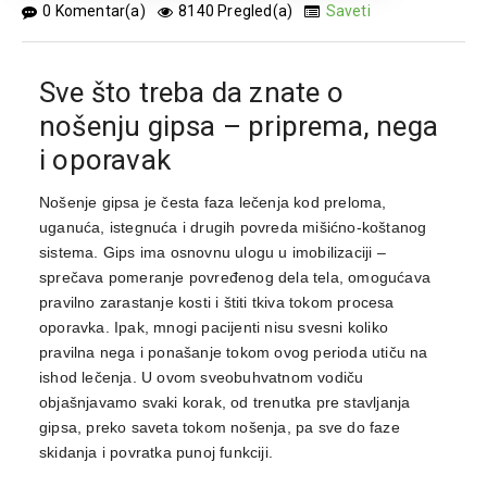
0 Komentar(a)
8140 Pregled(a)
Saveti
Sve što treba da znate o
nošenju gipsa – priprema, nega
i oporavak
Nošenje gipsa je česta faza lečenja kod preloma,
uganuća, istegnuća i drugih povreda mišićno-koštanog
sistema. Gips ima osnovnu ulogu u imobilizaciji –
sprečava pomeranje povređenog dela tela, omogućava
pravilno zarastanje kosti i štiti tkiva tokom procesa
oporavka. Ipak, mnogi pacijenti nisu svesni koliko
pravilna nega i ponašanje tokom ovog perioda utiču na
ishod lečenja. U ovom sveobuhvatnom vodiču
objašnjavamo svaki korak, od trenutka pre stavljanja
gipsa, preko saveta tokom nošenja, pa sve do faze
skidanja i povratka punoj funkciji.