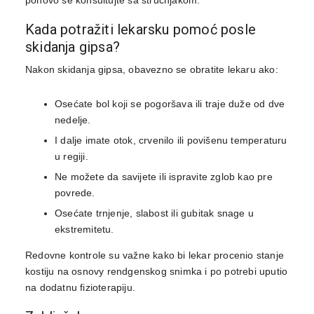
Kada potražiti lekarsku pomoć posle
skidanja gipsa?
Nakon skidanja gipsa, obavezno se obratite lekaru ako:
Osećate bol koji se pogoršava ili traje duže od dve
nedelje.
I dalje imate otok, crvenilo ili povišenu temperaturu
u regiji.
Ne možete da savijete ili ispravite zglob kao pre
povrede.
Osećate trnjenje, slabost ili gubitak snage u
ekstremitetu.
Redovne kontrole su važne kako bi lekar procenio stanje
kostiju na osnovу rendgenskog snimka i po potrebi uputio
na dodatnu fizioterapiju.