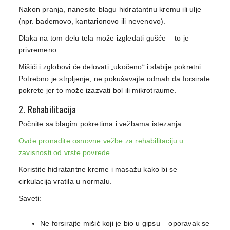
Nakon pranja, nanesite blagu hidratantnu kremu ili ulje
(npr. bademovo, kantarionovo ili nevenovo).
Dlaka na tom delu tela može izgledati gušće – to je
privremeno.
Mišići i zglobovi će delovati „ukočeno“ i slabije pokretni.
Potrebno je strpljenje, ne pokušavajte odmah da forsirate
pokrete jer to može izazvati bol ili mikrotraume.
2. Rehabilitacija
Počnite sa blagim pokretima i vežbama istezanja
Ovde pronađite osnovne vežbe za rehabilitaciju u
zavisnosti od vrste povrede.
Koristite hidratantne kreme i masažu kako bi se
cirkulacija vratila u normalu.
Saveti:
Ne forsirajte mišić koji je bio u gipsu – oporavak se