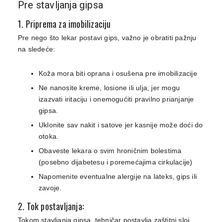
Pre stavljanja gipsa
1. Priprema za imobilizaciju
Pre nego što lekar postavi gips, važno je obratiti pažnju
na sledeće:
Koža mora biti oprana i osušena pre imobilizacije
Ne nanosite kreme, losione ili ulja, jer mogu
izazvati iritaciju i onemogućiti pravilno prianjanje
gipsa.
Uklonite sav nakit i satove jer kasnije može doći do
otoka.
Obaveste lekara o svim hroničnim bolestima
(posebno dijabetesu i poremećajima cirkulacije)
Napomenite eventualne alergije na lateks, gips ili
zavoje.
2. Tok postavljanja:
Tokom stavljanja gipsa, tehničar postavlja zaštitni sloj