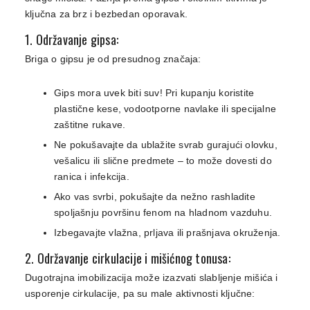
ključna za brz i bezbedan oporavak.
1. Održavanje gipsa:
Briga o gipsu je od presudnog značaja:
Gips mora uvek biti suv! Pri kupanju koristite
plastične kese, vodootporne navlake ili specijalne
zaštitne rukave.
Ne pokušavajte da ublažite svrab gurajući olovku,
vešalicu ili slične predmete – to može dovesti do
ranica i infekcija.
Ako vas svrbi, pokušajte da nežno rashladite
spoljašnju površinu fenom na hladnom vazduhu.
Izbegavajte vlažna, prljava ili prašnjava okruženja.
2. Održavanje cirkulacije i mišićnog tonusa:
Dugotrajna imobilizacija može izazvati slabljenje mišića i
usporenje cirkulacije, pa su male aktivnosti ključne: