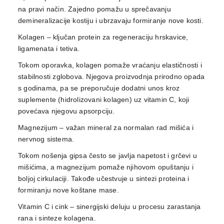
na pravi način. Zajedno pomažu u sprečavanju
demineralizacije kostiju i ubrzavaju formiranje nove kosti.
Kolagen – ključan protein za regeneraciju hrskavice,
ligamenata i tetiva.
Tokom oporavka, kolagen pomaže vraćanju elastičnosti i
stabilnosti zglobova. Njegova proizvodnja prirodno opada
s godinama, pa se preporučuje dodatni unos kroz
suplemente (hidrolizovani kolagen) uz vitamin C, koji
povećava njegovu apsorpciju.
Magnezijum – važan mineral za normalan rad mišića i
nervnog sistema.
Tokom nošenja gipsa često se javlja napetost i grčevi u
mišićima, a magnezijum pomaže njihovom opuštanju i
boljoj cirkulaciji. Takođe učestvuje u sintezi proteina i
formiranju nove koštane mase.
Vitamin C i cink – sinergijski deluju u procesu zarastanja
rana i sinteze kolagena.