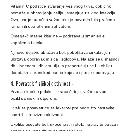
Vitamin C podstiče stvaranje vezivnog tkiva, dok cink
pomaže u obnavljanju ćelija i smanjuje rizik od infekcija.
Ovaj par je naročito važan ako je povreda bila praćena
ranom ili operativnim zahvatom.
Omega-3 masne kiseline – podržavaju smanjenje
zapaljenja i otoka.
Njihovo dejstvo ublažava bol, poboljšava cirkulaciju i
ubrzava oporavak mišića i zglobova. Nalaze se u masnoj
ribi, lanenom i ribljem ulju, a preporučuju se i u obliku
dodataka ishrani kod osoba koje se sporije oporavljaju.
4. Povratak fizičkoj aktivnosti:
Prvo se krećite polako – kraće šetnje, vežbe u vodi ili
bicikl sa niskim otporom.
Uvek se posavetujte sa lekarом pre nego što nastavite
sport ili intenzivnu aktivnost.
Ukoliko osećate bol, ukočenost ili otok, napravite pauzu i
ponovo se konsultujte sa stručnjakom.