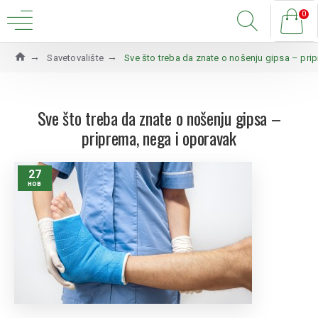
0
Savetovalište
Sve što treba da znate o nošenju gipsa – pri
Sve što treba da znate o nošenju gipsa –
priprema, nega i oporavak
27
нов