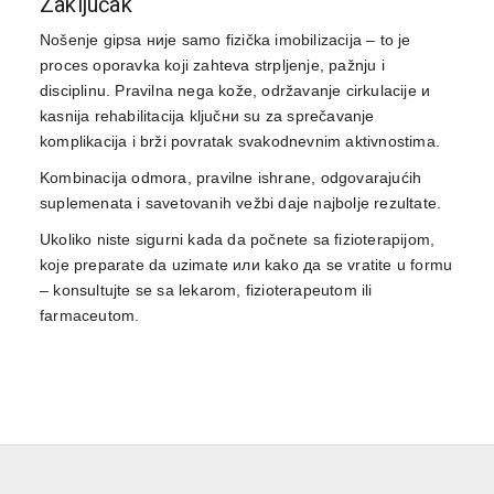
Zaključak
Nošenje gipsa није samo fizička imobilizacija – to je
proces oporavka koji zahteva strpljenje, pažnju i
disciplinu. Pravilna nega kože, održavanje cirkulacije и
kasnija rehabilitacija ključни su za sprečavanje
komplikacija i brži povratak svakodnevnim aktivnostima.
Kombinacija odmora, pravilne ishrane, odgovarajućih
suplemenata i savetovanih vežbi daje najbolje rezultate.
Ukoliko niste sigurni kada da počnete sa fizioterapijom,
koje preparate da uzimate или kako да se vratite u formu
– konsultujte se sa lekarom, fizioterapeutom ili
farmaceutom.