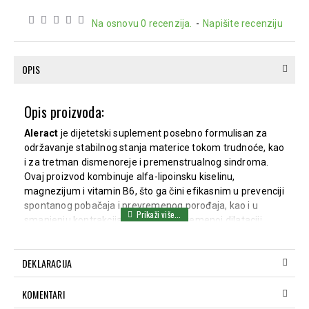
Na osnovu 0 recenzija.
-
Napišite recenziju
OPIS
Opis proizvoda:
Aleract
je dijetetski suplement posebno formulisan za
održavanje stabilnog stanja materice tokom trudnoće, kao
i za tretman dismenoreje i premenstrualnog sindroma.
Ovaj proizvod kombinuje alfa-lipoinsku kiselinu,
magnezijum i vitamin B6, što ga čini efikasnim u prevenciji
spontanog pobačaja i prevremenog porođaja, kao i u
smanjenju kontrakcija uterusa i prevremenoj dilataciji
grlića materice.
Alfa-lipoinska kiselina pruža produženi protektivni efekat
DEKLARACIJA
na integritet grlića materice, dok magnezijum deluje na
kontrolu kontrakcija tokom celog dana. Vitamin B6
KOMENTARI
doprinosi smanjenju neprijatnih simptoma povezanih sa