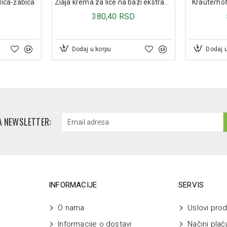
Ostale pomoćne supstance: ceti
lica-žabica
Ziaja krema za lice na bazi ekstrakta krastavca 50ml
Krauterhof
metilparahidroksibenzoat (E 
D
380,40 RSD
saharin natrijum, natrijum hi
Dodaj u korpu
Dodaj 
A NEWSLETTER:
INFORMACIJE
SERVIS
O nama
Uslovi prod
Informacije o dostavi
Načini plać