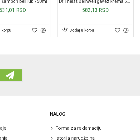
lpiridin hlorid, sorbitol (E 420), propilenglikol,
 šampon beli luk 750ml
Dr.Theiss Beinwell gavez krema 50 ml
218), propilparahidroksibenzoat (E 216), aroma banane,
531,01 RSD
582,13 RSD
droksid, prečišćena voda.
u korpu
Dodaj u korpu
NALOG
aje
Forma za reklamaciju
anja
Istorija narudžbina