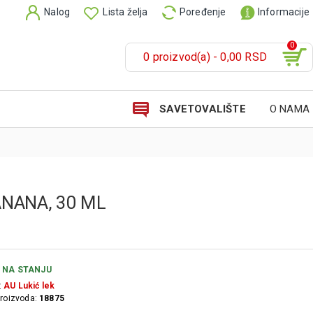
Nalog
Lista želja
Poređenje
Informacije
0
0 proizvod(a) - 0,00 RSD
SAVETOVALIŠTE
O NAMA
ANANA, 30 ML
NA STANJU
:
AU Lukić lek
proizvoda:
18875