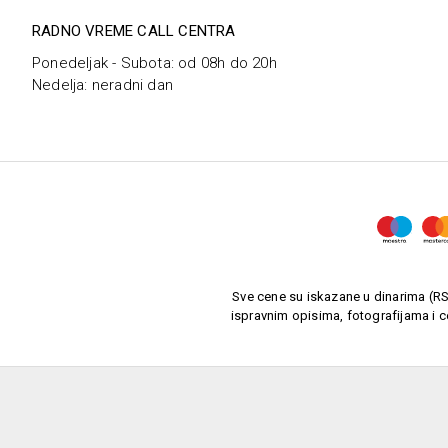
RADNO VREME CALL CENTRA
Ponedeljak - Subota: od 08h do 20h
Nedelja: neradni dan
Sve cene su iskazane u dinarima (RSD
ispravnim opisima, fotografijama i c