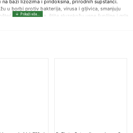
na bazi lizozima i piridoksina, prirodnih supstanci.
u borbi protiv bakterija, virusa i gljivica, smanjuju
oštećenja sluzokože, štite sluzokožu usne šupljine i grla,
blagi analgetički učinak. Prijatan ukus banane olakšava
dnevno, svaka 2 sata.
nevno.
do 2 puta dnevno.
otisak do 3 puta dnevno.
tanje ne poboljša, obratite se lekaru.
00 000 FIP jedinica)