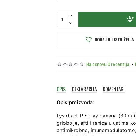
DODAJ U LISTU ŽELJA
Na osnovu 0 recenzija.
-
OPIS
DEKLARACIJA
KOMENTARI
Opis proizvoda:
Lysobact P Spray banana (30 ml) je
grlobolje, afti i ranica u ustima k
antimikrobno, imunomodulatorno, 