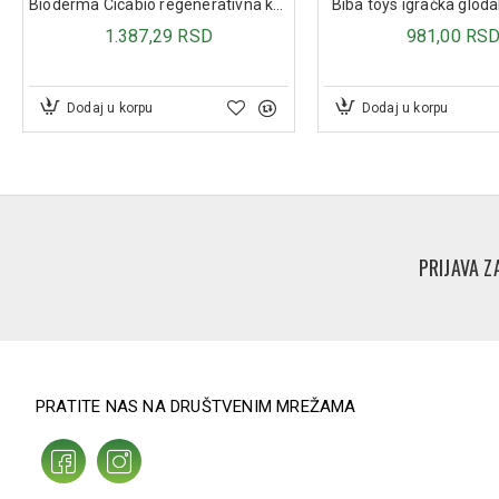
Bioderma Cicabio regenerativna krema 40 ml
Biba toys igračka gloda
1.387,29 RSD
981,00 RS
Dodaj u korpu
Dodaj u korpu
PRIJAVA Z
PRATITE NAS NA DRUŠTVENIM MREŽAMA