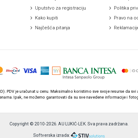
Uputstvo za registraciju
Politika pri
Kako kupiti
Pravo na o
Najčešća pitanja
Reklamacij
). PDV je uračunat u cenu. Maksimalno koristimo sve svoje resurse da svi a
enama. Ipak, ne možemo garantovati da su sve navedene informacije i fotogr
Copyright © 2010-
2026. AU LUKIĆ-LEK. Sva prava zadržana.
Softverska izrada: