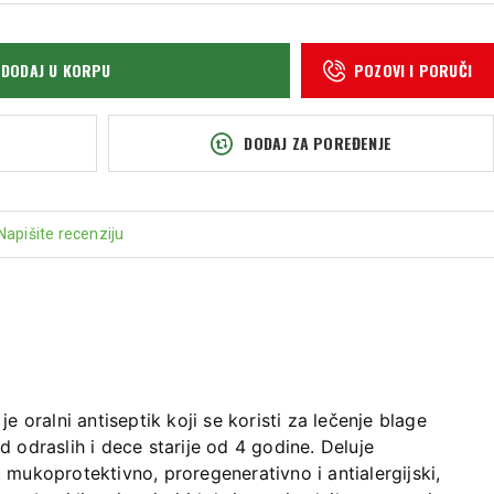
DODAJ U KORPU
POZOVI I PORUČI
DODAJ ZA POREĐENJE
Napišite recenziju
 oralni antiseptik koji se koristi za lečenje blage
od odraslih i dece starije od 4 godine. Deluje
mukoprotektivno, proregenerativno i antialergijski,