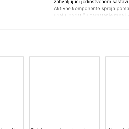
zahvaljujući jedinstvenom sastavu 
Aktivne komponente spreja pomažu 
upalu, podstiču zarastanje rana i 
jačaju lokalni imunitet i pružaju 
upotrebu kod dece.
Doziranje i način primene:
Odrasli:
1 potisak do 5 puta 
Deca 4-6 godina:
1 potisak d
Deca 7-10 godina:
1 potisak 
Deca starija od 11 godina:
1 p
Lečenje traje 5 dana. Ako se s
Sastav:
1 ml spreja sadrži:
Lizozim hidrohlorid 20 mg (8
Piridoksin hidrohlorid 10 mg