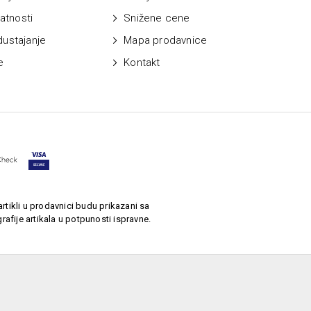
vatnosti
Snižene cene
dustajanje
Mapa prodavnice
e
Kontakt
rtikli u prodavnici budu prikazani sa
afije artikala u potpunosti ispravne.