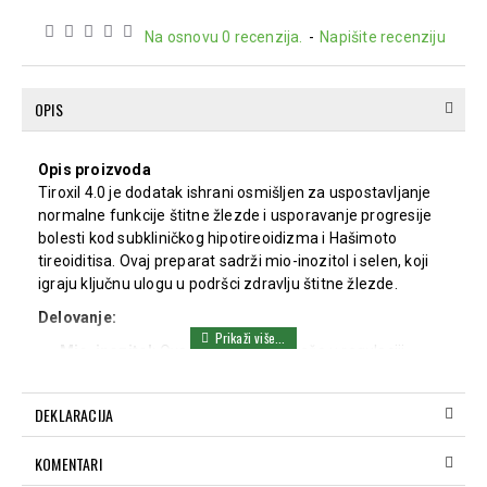
Na osnovu 0 recenzija.
-
Napišite recenziju
OPIS
Opis proizvoda
Tiroxil 4.0 je dodatak ishrani osmišljen za uspostavljanje
normalne funkcije štitne žlezde i usporavanje progresije
bolesti kod subkliničkog hipotireoidizma i Hašimoto
tireoiditisa. Ovaj preparat sadrži mio-inozitol i selen, koji
igraju ključnu ulogu u podršci zdravlju štitne žlezde.
Delovanje:
Mio-inozitol
: Ova supstanca pomaže u regulaciji
metabolizma i podržava normalno funkcionisanje
štitne žlezde.
DEKLARACIJA
Selen
: Ovaj mineral je neophodan za pretvaranje T4
(neaktivna forma tireoidnog hormona) u T3 (aktivna
KOMENTARI
forma), čime se poboljšava hormonalna ravnoteža.