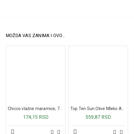
Kombinacija
: Zajedno, mio-inozitol i selen deluju
snažnije, pružajući podršku normalnoj funkciji štitne
žlezde i optimizujući metabolizam.
Način upotrebe:
Preporučuje se uzimanje jedne tablete dnevno.
MOŽDA VAS ZANIMA I OVO...
Sastav:
Mio-inozitol: 600 mg
Selen: 83 μg
Chicco vlažne maramice, 72kom bez poklopca
Top Ten Sun Olive Mleko After Sun 200 ml
174,15 RSD
559,87 RSD