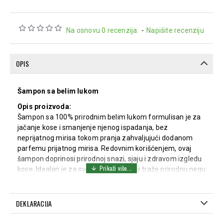
Na osnovu 0 recenzija.
-
Napišite recenziju
OPIS
Šampon sa belim lukom
Opis proizvoda:
Šampon sa 100% prirodnim belim lukom formulisan je za
jačanje kose i smanjenje njenog ispadanja, bez
neprijatnog mirisa tokom pranja zahvaljujući dodanom
parfemu prijatnog mirisa. Redovnim korišćenjem, ovaj
šampon doprinosi prirodnoj snazi, sjaju i zdravom izgledu
kose. Idealan je za sve tipove kose koji traže prirodnu negu
i revitalizaciju.
Sastav:
DEKLARACIJA
Aqua, Sodium Laureth Sulfate, Sodium Chloride,
Cocamidopropyl Betaine, Styrene/Acrylates Copolymer,