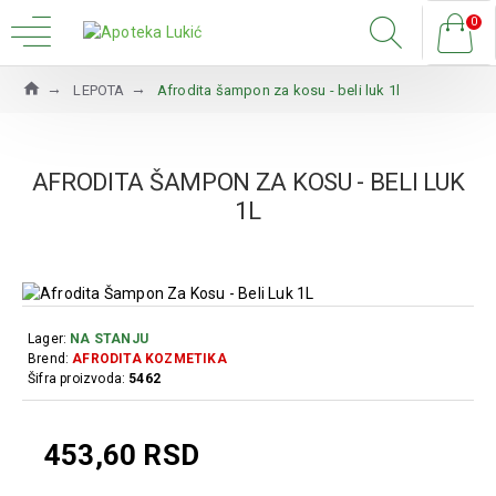
0
LEPOTA
Afrodita šampon za kosu - beli luk 1l
AFRODITA ŠAMPON ZA KOSU - BELI LUK
1L
Lager:
NA STANJU
Brend:
AFRODITA KOZMETIKA
Šifra proizvoda:
5462
453,60 RSD