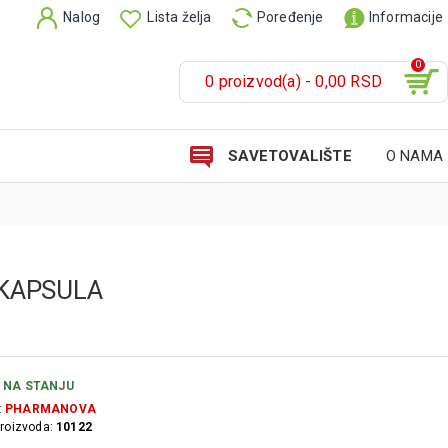
Nalog
Lista želja
Poređenje
Informacije
0
0 proizvod(a) - 0,00 RSD
SAVETOVALIŠTE
O NAMA
 KAPSULA
NA STANJU
:
PHARMANOVA
proizvoda:
10122