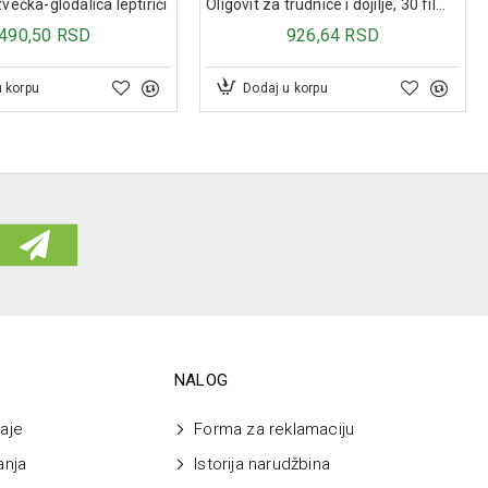
večka-glodalica leptirići
Oligovit za trudnice i dojilje, 30 film tableta
490,50 RSD
926,64 RSD
u korpu
Dodaj u korpu
NALOG
aje
Forma za reklamaciju
anja
Istorija narudžbina