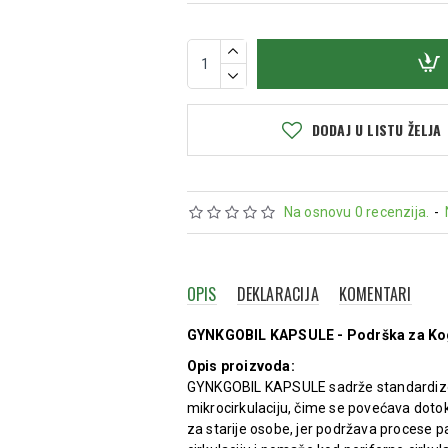
DODAJ U LISTU ŽELJA
Na osnovu 0 recenzija.
-
OPIS
DEKLARACIJA
KOMENTARI
GYNKGOBIL KAPSULE - Podrška za Kogni
Opis proizvoda:
GYNKGOBIL KAPSULE sadrže standardizovani
mikrocirkulaciju, čime se povećava dotok
za starije osobe, jer podržava procese pa