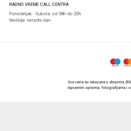
RADNO VREME CALL CENTRA
Ponedeljak - Subota: od 08h do 20h
Nedelja: neradni dan
Sve cene su iskazane u dinarima (RSD
ispravnim opisima, fotografijama i c