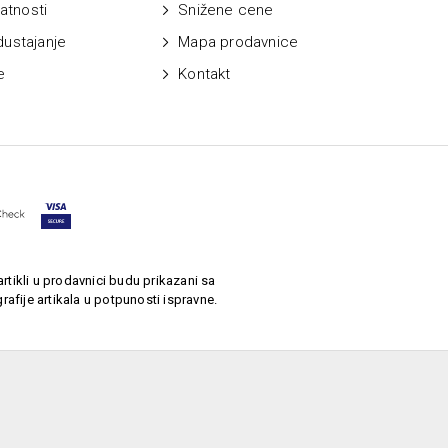
vatnosti
Snižene cene
dustajanje
Mapa prodavnice
e
Kontakt
rtikli u prodavnici budu prikazani sa
afije artikala u potpunosti ispravne.