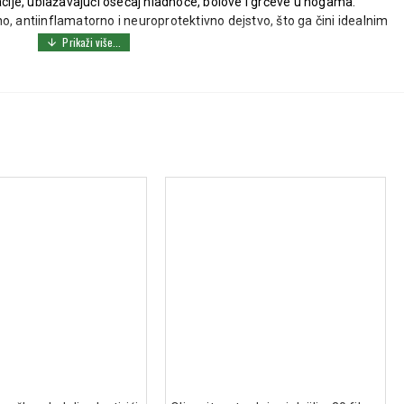
acije, ublažavajući osećaj hladnoće, bolove i grčeve u nogama.
o, antiinflamatorno i neuroprotektivno dejstvo, što ga čini idealnim
sulu uz obrok. Preporučuje se kontinuirana primena tokom najmanje 3
, pa je potreban oprez kod osoba koje su na terapiji
 rizikom od intrakranijalnih krvarenja treba da izbegavaju preparate
a Ginkgo biloba (min. 24% flavonoidnih glikozida, min. 6% terpena): 40
ristalna celuloza, talk, magnezijum stearat, silicijum-dioksid, boje.