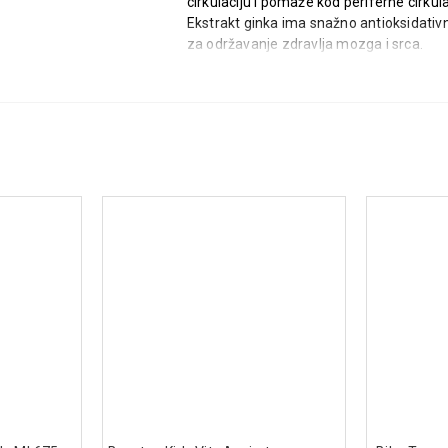
cirkulaciju i pomaže kod periferne cirkul
Ekstrakt ginka ima snažno antioksidativn
za održavanje zdravlja mozga i srca.
Način upotrebe:
Odrasli uzimaju 3 puta dnevno po 1 kap
meseca.
Napomena:
Ekstrakt ginka produžava vreme krvarenja
antikoagulansima. Pacijenti sa povišenim
sa ginkom.
Sastav (po kapsuli):
Standardizovani suvi ekstrakt list
mg
Pomoćne supstance: želatin, mikrok