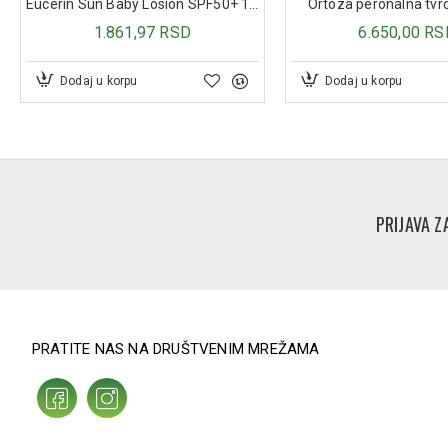
Eucerin Sun Baby Losion SPF50+ 150ml
Ortoza peronalna tv
1.861,97 RSD
6.650,00 RS
Dodaj u korpu
Dodaj u korpu
PRIJAVA Z
PRATITE NAS NA DRUŠTVENIM MREŽAMA