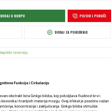
DODAJ U KORPU
POZOVI I PORUČI
DODAJ ZA POREĐENJE
Napišite recenziju
tivne Funkcije i Cirkulaciju
 ekstrakt lista Ginkgo biloba, koji poboljšava fluidnost krvi i
 kiseonika i hranljivih materija mozgu. Ovaj efekat je posebno važan
mćenja, koncentracije i zaključivanja. Ginkgo biloba stimuliše