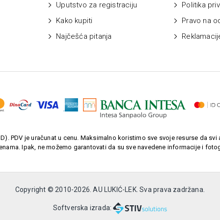
Uputstvo za registraciju
Politika pri
Kako kupiti
Pravo na o
Najčešća pitanja
Reklamacij
). PDV je uračunat u cenu. Maksimalno koristimo sve svoje resurse da svi a
enama. Ipak, ne možemo garantovati da su sve navedene informacije i fotogr
Copyright © 2010-
2026. AU LUKIĆ-LEK. Sva prava zadržana.
Softverska izrada: