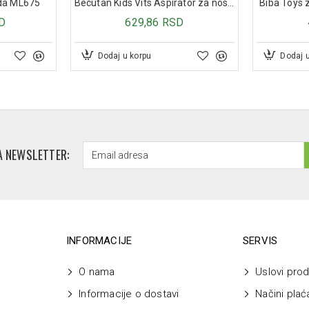
rda ML675
Becutan Kids Vits Aspirator za nos za bebe
Biba Toys z
D
629,86 RSD
Dodaj u korpu
Dodaj 
A NEWSLETTER:
INFORMACIJE
SERVIS
O nama
Uslovi prod
Informacije o dostavi
Načini plać