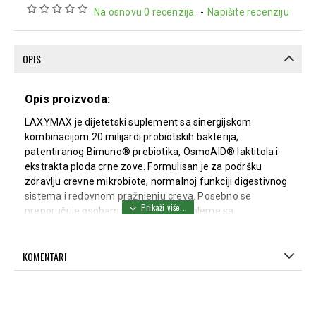
Na osnovu 0 recenzija.
-
Napišite recenziju
OPIS
Opis proizvoda:
LAXYMAX je dijetetski suplement sa sinergijskom
kombinacijom 20 milijardi probiotskih bakterija,
patentiranog Bimuno® prebiotika, OsmoAID® laktitola i
ekstrakta ploda crne zove. Formulisan je za podršku
zdravlju crevne mikrobiote, normalnoj funkciji digestivnog
sistema i redovnom pražnjenju creva. Posebno se
preporučuje osobama koje imaju probleme sa
opstipacijom, sindromom iritabilnog creva (IBS),
nadutošću ili narušenim balansom crevne flore nakon
KOMENTARI
antibiotske terapije.
Preparat sadrži pet pažljivo odabranih probiotskih sojeva
koji doprinose održavanju ravnoteže crevne mikrobiote,
podržavaju normalnu funkciju digestivnog sistema i jačaju